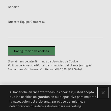
Soporte
Nuestro Equipo Comercial
Configuración de cookies
Disclaimers Legales
Términos de Uso
Aviso de Cookie
Política de Privacidad
Portal de privacidad del cliente (en inglés)
No Vendan Mi Información Personal
© 2026 S&P Global
Al hacer clic en “Aceptar todas las cookies”, usted acepta
que las cookies se guarden en su dispositivo para mejorar
la navegación del sitio, analizar el uso del mismo, y
colaborar con nuestros estudios para marketing.