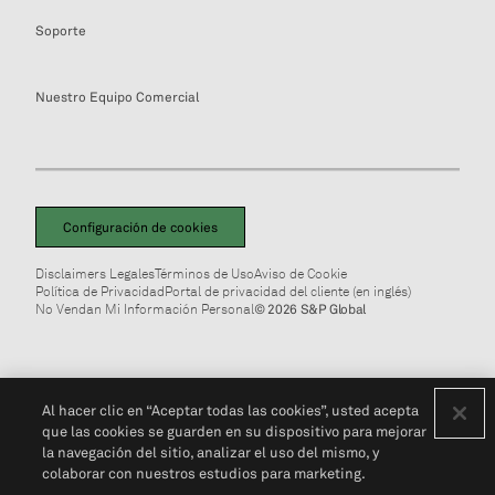
Soporte
Nuestro Equipo Comercial
Configuración de cookies
Disclaimers Legales
Términos de Uso
Aviso de Cookie
Política de Privacidad
Portal de privacidad del cliente (en inglés)
No Vendan Mi Información Personal
© 2026 S&P Global
Al hacer clic en “Aceptar todas las cookies”, usted acepta
que las cookies se guarden en su dispositivo para mejorar
la navegación del sitio, analizar el uso del mismo, y
colaborar con nuestros estudios para marketing.