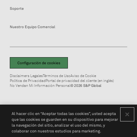
Soporte
Nuestro Equipo Comercial
Configuración de cookies
Disclaimers Legales
Términos de Uso
Aviso de Cookie
Política de Privacidad
Portal de privacidad del cliente (en inglés)
No Vendan Mi Información Personal
© 2026 S&P Global
Al hacer clic en “Aceptar todas las cookies”, usted acepta
que las cookies se guarden en su dispositivo para mejorar
la navegación del sitio, analizar el uso del mismo, y
colaborar con nuestros estudios para marketing.