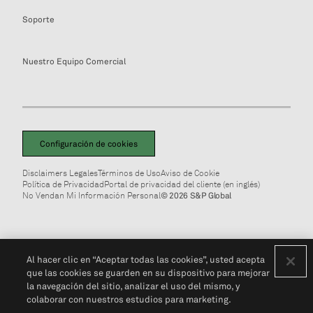
Soporte
Nuestro Equipo Comercial
Configuración de cookies
Disclaimers Legales
Términos de Uso
Aviso de Cookie
Política de Privacidad
Portal de privacidad del cliente (en inglés)
No Vendan Mi Información Personal
© 2026 S&P Global
Al hacer clic en “Aceptar todas las cookies”, usted acepta
que las cookies se guarden en su dispositivo para mejorar
la navegación del sitio, analizar el uso del mismo, y
colaborar con nuestros estudios para marketing.