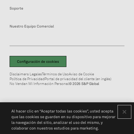
Soporte
Nuestro Equipo Comercial
Configuración de cookies
Disclaimers Legales
Términos de Uso
Aviso de Cookie
Política de Privacidad
Portal de privacidad del cliente (en inglés)
No Vendan Mi Información Personal
© 2026 S&P Global
Al hacer clic en “Aceptar todas las cookies”, usted acepta
que las cookies se guarden en su dispositivo para mejorar
la navegación del sitio, analizar el uso del mismo, y
colaborar con nuestros estudios para marketing.