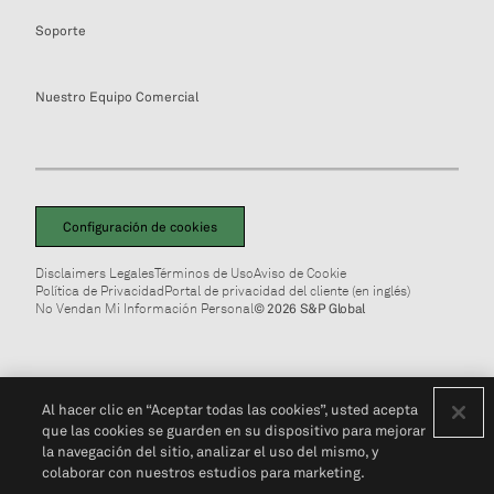
Soporte
Nuestro Equipo Comercial
Configuración de cookies
Disclaimers Legales
Términos de Uso
Aviso de Cookie
Política de Privacidad
Portal de privacidad del cliente (en inglés)
No Vendan Mi Información Personal
© 2026 S&P Global
Al hacer clic en “Aceptar todas las cookies”, usted acepta
que las cookies se guarden en su dispositivo para mejorar
la navegación del sitio, analizar el uso del mismo, y
colaborar con nuestros estudios para marketing.